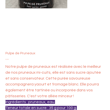
Pulpe de Pruneaux
Prix
5,00 €
Notre pulpe de pruneaux est réalisée avec le meilleur
de nos pruneaux mi-cuits, elle est sans sucre ajoutée
et sans conservateur. Cette purée savoureuse
accompagnera yaourt et fromage blanc. Elle pourra
également être tartinée ou incorporée dans vos
pâtisseries. C'est votre alliée minceur !
Ingrédients : pruneaux, eau.
Teneur totale en sucre : 35 g pour 100 g.