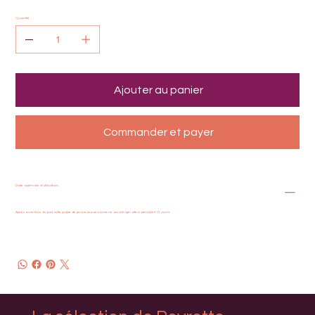
Quantité
Ajouter au panier
Commander et payer
Date optimale d'utilisation
Après ouverture du pot, cette pulpe de pruneaux se conserve au réfrigérateur pendant 15 jours.