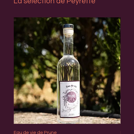
La sélection de Peyrette
Eau de vie de Prune
Eau d