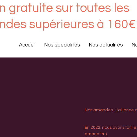
n gratuite sur toutes les
des sup
érieures à 160€
Accueil
Nos spécialités
Nos actualités
No
Nos amandes : L'alliance du
En 2022, nous avons fait le
amandiers.