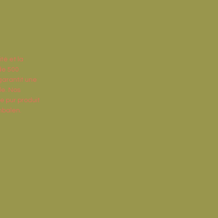
té et la
 de 500
garantit une
le. Nos
e pur produit
nbalen.