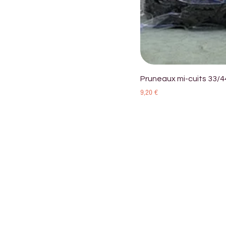
Pruneaux mi-cuits 33/4
Prix
9,20 €