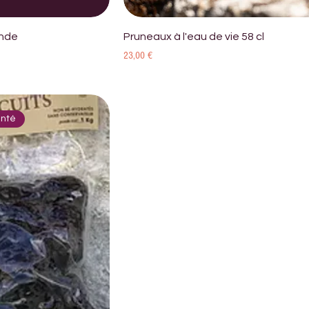
ande
Pruneaux à l'eau de vie 58 cl
Prix
23,00 €
anté