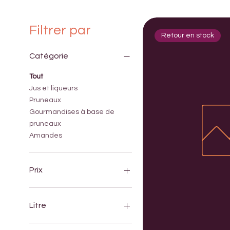
Filtrer par
Retour en stock
Catégorie
Tout
Jus et liqueurs
Pruneaux
Gourmandises à base de
pruneaux
Amandes
Prix
5 €
23 €
Litre
1l