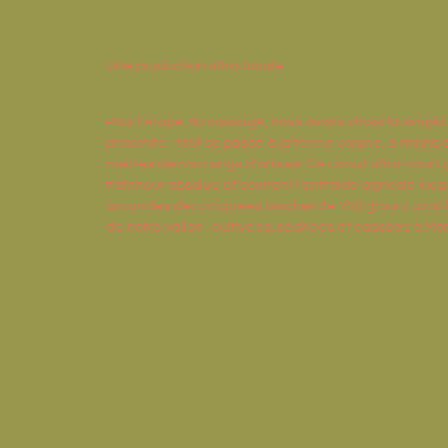
Une production ultra-locale
Pour l'étape du cassage, nous avons choisi la simplici
proximité : tout se passe à la ferme voisine, à moins
mètres de nos rangs d'arbres. Ce circuit ultra-court 
fraîcheur absolue et soutient l'entraide agricole loca
amandes décortiquées (sachet de 200 g) sont ainsi l
de notre vallon : cultivées, séchées et cassées à Mo