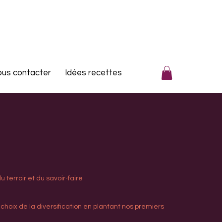
us contacter
Idées recettes
 terroir et du savoir-faire
 choix de la diversification en plantant nos premiers