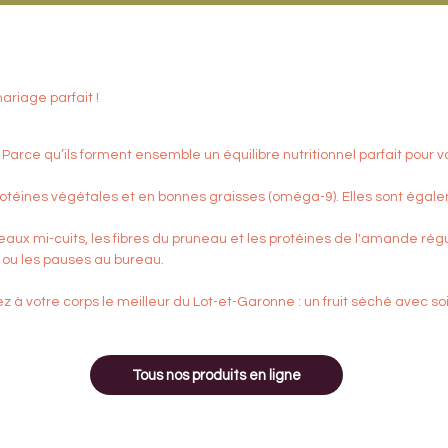
ariage parfait !
rce qu’ils forment ensemble un équilibre nutritionnel parfait pour v
rotéines végétales et en bonnes graisses (oméga-9). Elles sont éga
ux mi-cuits, les fibres du pruneau et les protéines de l'amande régule
ts ou les pauses au bureau.
rez à votre corps le meilleur du Lot-et-Garonne : un fruit séché avec
Tous nos produits en ligne