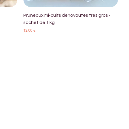
Pruneaux mi-cuits dénoyautés très gros -
sachet de 1 kg
Prix
12,00 €