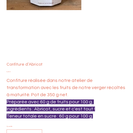
Confiture d’Abricot
Prix
5,80 €
Confiture réalisée dans notre atelier de
transformation avec les fruits de notre verger récoltés
à maturité. Pot de 350 g net.
Préparée avec 60 g de fruits pour 100 g.
Ingrédients : Abricot, sucre et c'est tout !
Teneur totale en sucre : 60 g pour 100 g.
Quantité