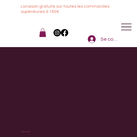
Livraison gratuite sur toutes les commandes
sup
érieures à 160€
Se connecter
Nos mi-cuits