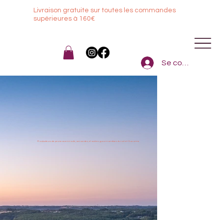
Livraison gratuite sur toutes les commandes
sup
érieures à 160€
Se connecter
Producteurs de pruneaux mi-cuits, amandes, et autres gourmandises du Lot-et-Garonne