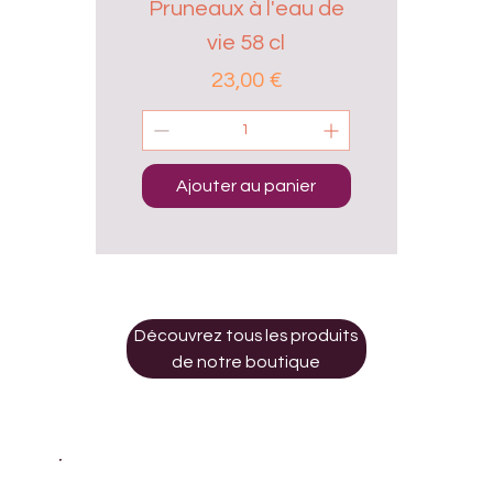
Pruneaux à l'eau de
vie 58 cl
Prix
23,00 €
Ajouter au panier
Découvrez tous les produits
de notre boutique