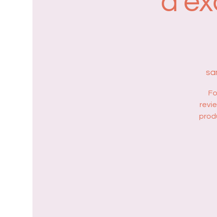
d'ex
sa
Fo
revi
prod