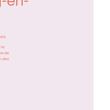
g-en-
pos
tte
ne de
n des