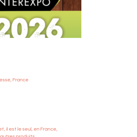
resse, France
il est le seul, en France, 
autres produits 