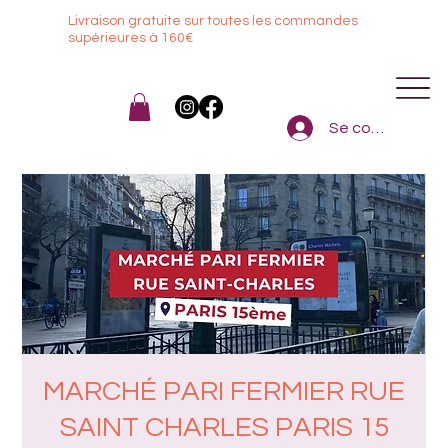
Livraison gratuite sur toutes les commandes
sup
érieures à 160€
Se connecter
MARCHÉ PARI FERMIER RUE
SAINT CHARLES PARIS 15