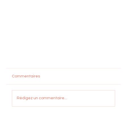
Commentaires
Rédigez un commentaire...
Notre dessert à la prune vanillée